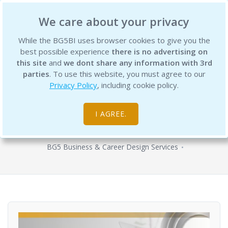
BG5 Business Institute
We care about your privacy
While the BG5BI uses browser cookies to give you the
best possible experience
there is no advertising on
this site
and
we dont share any information with 3rd
parties
. To use this website, you must agree to our
Privacy Policy
, including cookie policy.
BG5 Career Strategy Session - BG5 职
涯策略会议 - 雪艳 Xueyan (Rebecca) 赵
I AGREE.
Zhao
BG5 Business & Career Design Services