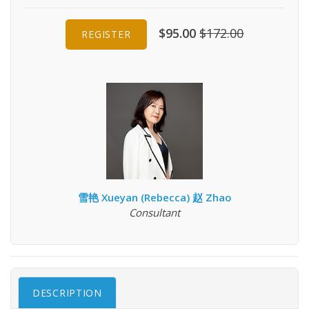
$95.00
$172.00
REGISTER
雪艳 Xueyan (Rebecca) 赵 Zhao
Consultant
DESCRIPTION