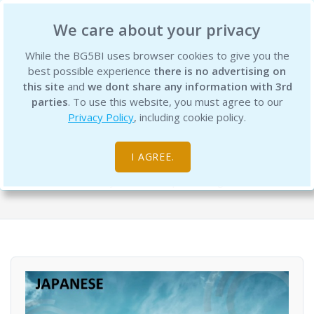
BG5 Business Institute
We care about your privacy
While the BG5BI uses browser cookies to give you the
best possible experience
there is no advertising on
this site
and
we dont share any information with 3rd
parties
. To use this website, you must agree to our
Privacy Policy
, including cookie policy.
感情的知性のワークショップ -
(Emotional Intelligence - Japanese)
I AGREE.
Self Study Courses
Special Programs