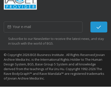
Subscribe to our Newsletter to receive the latest news, and stay
in touch with the world of BG5.
© Copyright 2026 BG5 Business Institute . All Rights Reserved Jovian
Archive Media Inc. is the International Rights Holder to The Human
Design System, BG5, Base Group 5 System and all knowledge
derived from the teachings of Ra Uru Hu. Copyright 1992-2026 The
Rave BodyGraph™ and Rave Mandala™ are registered trademarks
of Jovian Archive Media Inc.